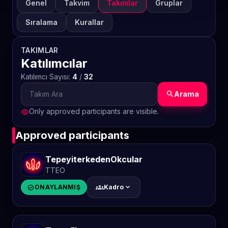
Genel
Takvim
Takımlar
Gruplar
Sıralama
Kurallar
TAKIMLAR
Katılımcılar
Katılımcı Sayısı:
4
/
32
search
Arama
Only approved participants are visible.
visibility
Approved participants
TepeyiterkedenOkcular
TTEO
groups
expand_more
check_circle
ONAYLANMIŞ
Kadro