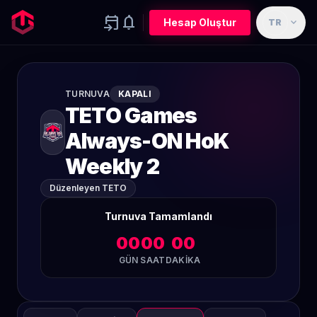
event_upcoming
notifications
expand_more
Hesap Oluştur
TR
TURNUVA
KAPALI
TETO Games
Always-ON HoK
Weekly 2
Düzenleyen TETO
Turnuva Tamamlandı
00
00
00
GÜN
SAAT
DAKIKA