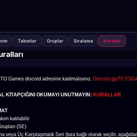
vim
Takımlar
Gruplar
Sıralama
Kurallar
NUVA
KAPALI
ETO Games Always-ON H
ralları
TETO
TETO Games discord adresine katılmalısınız.
Discord.gg/TETOG
L KİTAPÇIĞINI OKUMAYI UNUTMAYIN:
KURALLAR
MAT
kım katılabilir
rupları (SE)
a veya Üç Karşılaşmalık Seri (tura bağlı olarak seçilir, aşağıdan