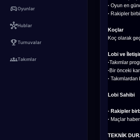
·
Oyun en günc
sports_esports
Oyunlar
·
Rakipler birbi
hub
Hublar
Koçlar
Koç olarak ge
emoji_events
Turnuvalar
Lobi ve İletiş
groups
Takımlar
·
Takımlar prog
·
Bir önceki kar
·
Takımlardan b
Lobi Sahibi
· Rakipler bir
·
Maçlar habers
TEKNİK DU