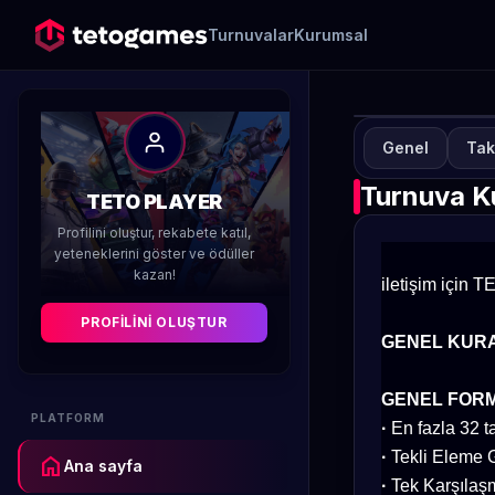
Turnuvalar
Kurumsal
Genel
Tak
TUR
T
Turnuva Ku
TETO PLAYER
2
Profilini oluştur, rekabete katıl,
yeteneklerini göster ve ödüller
kazan!
Düzenleyen 
iletişim için 
PROFILINI OLUŞTUR
GENEL KURA
GENEL FOR
PLATFORM
·
En fazla 32 ta
·
Tekli Eleme G
home
Ana sayfa
·
Tek Karşılaşm