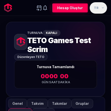
event_upcoming
notifications
expand_more
Hesap Oluştur
TR
TURNUVA
KAPALI
TETO Games Test
Scrim
Düzenleyen TETO
Turnuva Tamamlandı
00
00
00
GÜN
SAAT
DAKIKA
Genel
Takvim
Takımlar
Gruplar