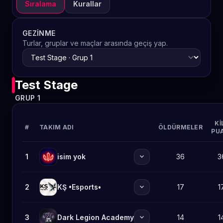
Sıralama
Kurallar
GEZINME
Turlar, gruplar ve maçlar arasında geçiş yap.
Test Stage
GRUP 1
KI
#
TAKIM ADI
ÖLDÜRMELER
PU
expand_more
1
isim yok
36
3
expand_more
2
KŞ •Esports•
17
1
expand_more
3
Dark Legion Academy
14
1