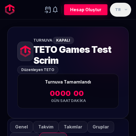
event_upcoming
notifications
expand_more
Hesap Oluştur
TR
TURNUVA
KAPALI
TETO Games Test
Scrim
Düzenleyen TETO
Turnuva Tamamlandı
00
00
00
GÜN
SAAT
DAKIKA
Genel
Takvim
Takımlar
Gruplar