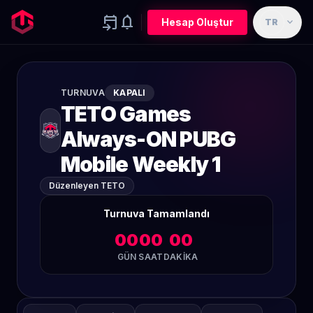
event_upcoming
notifications
expand_more
Hesap Oluştur
TR
TURNUVA
KAPALI
TETO Games
Always-ON PUBG
Mobile Weekly 1
Düzenleyen TETO
Turnuva Tamamlandı
00
00
00
GÜN
SAAT
DAKIKA