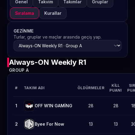
Genel
Takvim
Takımlar
Gruplar
Sıralama
Kurallar
GEZINME
Turlar, gruplar ve maçlar arasında geçiş yap.
Always-ON Weekly R1
GROUP A
KILL
SI
#
TAKIM ADI
ÖLDÜRMELER
PUANI
PUA
1
OFF W1N GAMİNG
28
28
1
2
Byee For Now
13
13
3