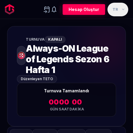
event_upcoming
notifications
expand_more
Hesap Oluştur
TR
TURNUVA
KAPALI
Always-ON League
of Legends Sezon 6
Hafta 1
Düzenleyen TETO
Turnuva Tamamlandı
00
00
00
GÜN
SAAT
DAKIKA