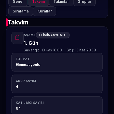
Genel
Takvim
Takımlar
Gruplar
Sıralama
Kurallar
Takvim
AŞAMA
ELIMINASYONLU
calendar_month
1. Gün
Başlangıç:
13 Kas 16:00
·
Bitiş:
13 Kas 20:59
FORMAT
Eliminasyonlu
GRUP SAYISI
4
KATILIMCI SAYISI
64