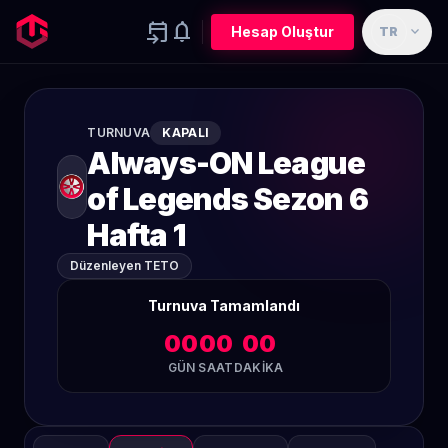
event_upcoming
notifications
expand_more
Hesap Oluştur
TR
TURNUVA
KAPALI
Always-ON League
of Legends Sezon 6
Hafta 1
Düzenleyen TETO
Turnuva Tamamlandı
00
00
00
GÜN
SAAT
DAKIKA