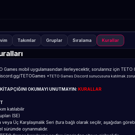
vim
Takımlar
Gruplar
Sıralama
Kurallar
NUVA
KAPALI
ild Rift Road to LEGENDS 
ralları
TETO
 Games mobil uygulamasından ilerleyecektir, sorularınız için TETO
iscord.gg/TETOGames
*TETO Games Discord sunucusuna katılmak zorunl
 KİTAPÇIĞINI OKUMAYI UNUTMAYIN:
KURALLAR
AT
ım katılabilir
upları (SE)
veya Üç Karşılaşmalık Seri (tura bağlı olarak seçilir, aşağıdan görebil
l sürümde oynanmalıdır.