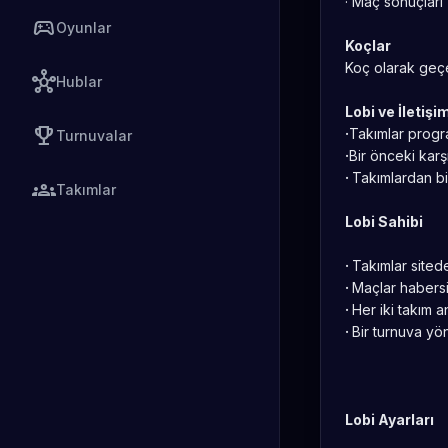
· Maç sonuçları
sports_esports
Oyunlar
Koçlar
Koç olarak geç
hub
Hublar
Lobi ve İletişi
emoji_events
·
Takımlar progr
Turnuvalar
·
Bir önceki karş
·
Takımlardan bi
groups
Takımlar
Lobi Sahibi
·
Takımlar sited
·
Maçlar habersi
·
Her iki takım 
·
Bir turnuva yön
Lobi Ayarları