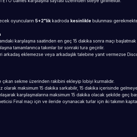
 TETO Games karşılaşma sayfası üzerinden siteye girilmelidir.
ecek oyuncuların
5+2"lik
kadroda
kesinlikle
bulunması gerekmekte
m
amdaki karşılaşma saatinden en geç 15 dakika sonra maçı başlatmak 
ılaşma tamamlanınca takımlar bir sonraki tura geçirilir.
ri arkadaş eklemezse veya arkadaşlık talebine yanıt vermezse Discord
e çıkan sekme üzerinden rakibini ekleyip lobiyi kurmalıdır.
z olarak maksimum 15 dakika sarkabilir, 15 dakika içerisinde gelmeyen
anlaşarak karşılaşmalarına maksimum 15 dakika olacak şekilde geç baş
eticisi Final maçı için ve ileride oynanacak turlar için iki takımın kapt