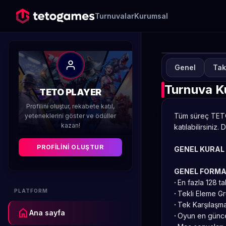
Turnuvalar
Kurumsal
Genel
Tak
TUR
W
Turnuva Ku
TETO PLAYER
Profilini oluştur, rekabete katıl,
Düzenleyen 
Tüm süreç TETO
yeteneklerini göster ve ödüller
kazan!
katılabilirsiniz.
D
PROFILINI OLUŞTUR
GENEL KURAL
GENEL FORM
·
En fazla 128 tak
PLATFORM
·
Tekli Eleme Gr
·
Tek Karşılaşma 
home
Ana sayfa
·
Oyun en günce