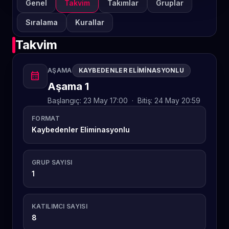
Genel
Takvim
Takımlar
Gruplar
Sıralama
Kurallar
Takvim
AŞAMA
KAYBEDENLER ELIMINASYONLU
calendar_month
Aşama 1
Başlangıç:
23 May 17:00
·
Bitiş:
24 May 20:59
FORMAT
Kaybedenler Eliminasyonlu
GRUP SAYISI
1
KATILIMCI SAYISI
8