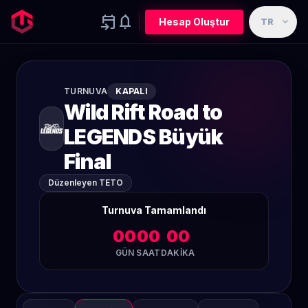
event_upcoming
notifications
expand_more
Hesap Oluştur
TR
TURNUVA
KAPALI
Wild Rift Road to
LEGENDS Büyük
Final
Düzenleyen TETO
Turnuva Tamamlandı
00
00
00
GÜN
SAAT
DAKIKA