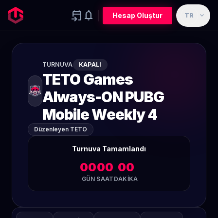
event_upcoming
notifications
expand_more
Hesap Oluştur
TR
TURNUVA
KAPALI
TETO Games
Always-ON PUBG
Mobile Weekly 4
Düzenleyen TETO
Turnuva Tamamlandı
00
00
00
GÜN
SAAT
DAKIKA