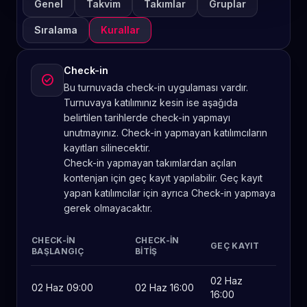
Genel
Takvim
Takımlar
Gruplar
Sıralama
Kurallar
Check-in
check_circle
Bu turnuvada check-in uygulaması vardır.
Turnuvaya katılımınız kesin ise aşağıda
belirtilen tarihlerde check-in yapmayı
unutmayınız. Check-in yapmayan katılımcıların
kayıtları silinecektir.
Check-in yapmayan takımlardan açılan
kontenjan için geç kayıt yapılabilir. Geç kayıt
yapan katılımcılar için ayrıca Check-in yapmaya
gerek olmayacaktır.
CHECK-IN
CHECK-IN
GEÇ KAYIT
BAŞLANGIÇ
BITIŞ
02 Haz
02 Haz 09:00
02 Haz 16:00
16:00