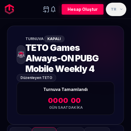
event_upcoming
notifications
expand_more
Hesap Oluştur
TR
TURNUVA
KAPALI
TETO Games
Always-ON PUBG
Mobile Weekly 4
Düzenleyen TETO
Turnuva Tamamlandı
00
00
00
GÜN
SAAT
DAKIKA