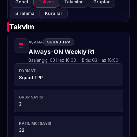
Genel
Takvim
Takımlar
Gruplar
Sıralama
Kurallar
Takvim
AŞAMA
SQUAD TPP
calendar_month
Always-ON Weekly R1
Başlangıç:
03 Haz 16:00
·
Bitiş:
03 Haz 18:00
FORMAT
Squad TPP
GRUP SAYISI
2
KATILIMCI SAYISI
32