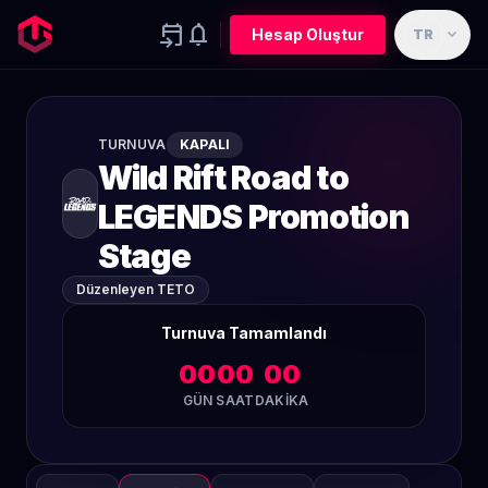
event_upcoming
notifications
expand_more
Hesap Oluştur
TR
TURNUVA
KAPALI
Wild Rift Road to
LEGENDS Promotion
Stage
Düzenleyen TETO
Turnuva Tamamlandı
00
00
00
GÜN
SAAT
DAKIKA