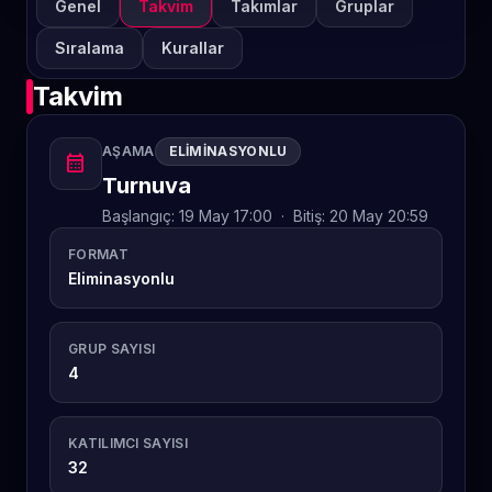
Genel
Takvim
Takımlar
Gruplar
Sıralama
Kurallar
Takvim
AŞAMA
ELIMINASYONLU
calendar_month
Turnuva
Başlangıç:
19 May 17:00
·
Bitiş:
20 May 20:59
FORMAT
Eliminasyonlu
GRUP SAYISI
4
KATILIMCI SAYISI
32