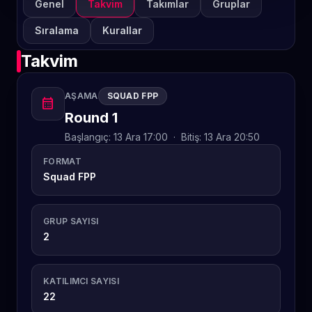
Genel
Takvim
Takımlar
Gruplar
Sıralama
Kurallar
Takvim
AŞAMA
SQUAD FPP
calendar_month
Round 1
Başlangıç:
13 Ara 17:00
·
Bitiş:
13 Ara 20:50
FORMAT
Squad FPP
GRUP SAYISI
2
KATILIMCI SAYISI
22