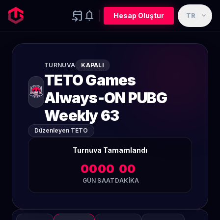
event_upcoming
notifications
expand_more
Hesap Oluştur
TR
TURNUVA
KAPALI
TETO Games
Always-ON PUBG
Weekly 63
Düzenleyen TETO
Turnuva Tamamlandı
00
00
00
GÜN
SAAT
DAKIKA