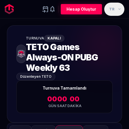
event_upcoming
notifications
expand_more
Hesap Oluştur
TR
TURNUVA
KAPALI
TETO Games
Always-ON PUBG
Weekly 63
Düzenleyen TETO
Turnuva Tamamlandı
00
00
00
GÜN
SAAT
DAKIKA