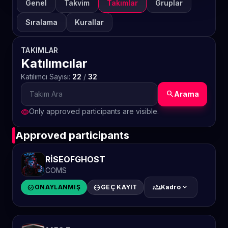
Genel
Takvim
Takımlar
Gruplar
Sıralama
Kurallar
TAKIMLAR
Katılımcılar
Katılımcı Sayısı:
22
/
32
search
Arama
Only approved participants are visible.
visibility
Approved participants
RİSEOFGHOST
COMS
groups
expand_more
check_circle
ONAYLANMIŞ
pending
GEÇ KAYIT
Kadro