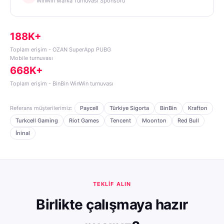
WinWin Marka Turnuvası Sponsoru
188K+
Toplam erişim - OZAN SuperApp PUBG
Mobile turnuvası
668K+
Toplam erişim - BinBin WinWin turnuvası
Referans müşterilerimiz:
Paycell
Türkiye Sigorta
BinBin
Krafton
Turkcell Gaming
Riot Games
Tencent
Moonton
Red Bull
İninal
TEKLIF ALIN
Birlikte çalışmaya hazır