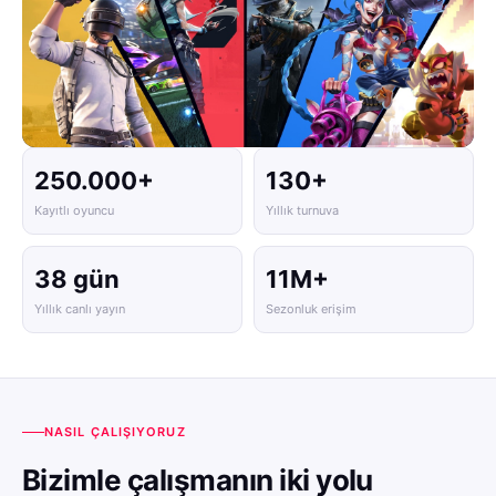
250.000+
130+
Kayıtlı oyuncu
Yıllık turnuva
38 gün
11M+
Yıllık canlı yayın
Sezonluk erişim
NASIL ÇALIŞIYORUZ
Bizimle çalışmanın iki yolu