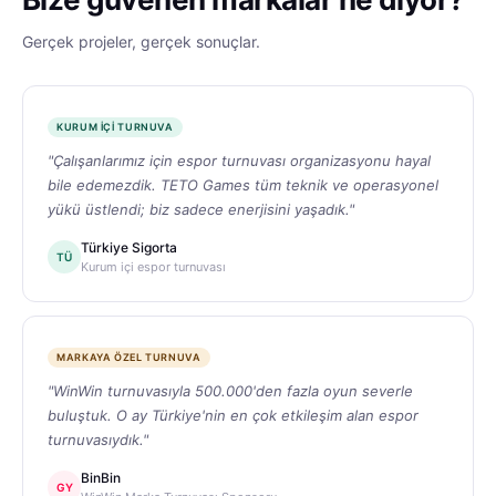
Gerçek projeler, gerçek sonuçlar.
KURUM IÇI TURNUVA
"Çalışanlarımız için espor turnuvası organizasyonu hayal
bile edemezdik. TETO Games tüm teknik ve operasyonel
yükü üstlendi; biz sadece enerjisini yaşadık."
Türkiye Sigorta
TÜ
Kurum içi espor turnuvası
MARKAYA ÖZEL TURNUVA
"WinWin turnuvasıyla 500.000'den fazla oyun severle
buluştuk. O ay Türkiye'nin en çok etkileşim alan espor
turnuvasıydık."
BinBin
GY