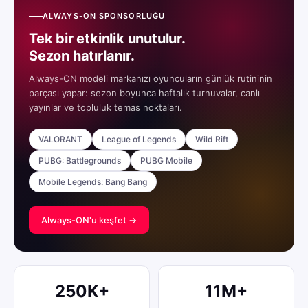
ALWAYS-ON SPONSORLUĞU
Tek bir etkinlik unutulur.
Sezon hatırlanır.
Always-ON modeli markanızı oyuncuların günlük rutininin
parçası yapar: sezon boyunca haftalık turnuvalar, canlı
yayınlar ve topluluk temas noktaları.
VALORANT
League of Legends
Wild Rift
PUBG: Battlegrounds
PUBG Mobile
Mobile Legends: Bang Bang
Always-ON'u keşfet →
250K+
11M+