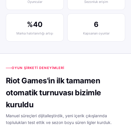
Oyuncular
Sezonluk erişim
%40
6
Marka hatırlanırlığı artışı
Kapsanan oyunlar
OYUN ŞIRKETI DENEYIMLERI
Riot Games'in ilk tamamen
otomatik turnuvası bizimle
kuruldu
Manuel süreçleri dijitalleştirdik, yeni içerik çıkışlarında
toplulukları test ettik ve sezon boyu süren ligler kurduk.