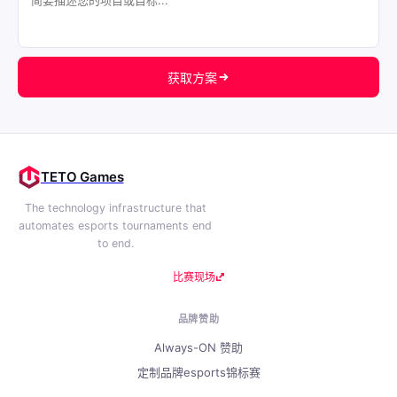
获取方案
TETO Games
The technology infrastructure that
automates esports tournaments end
to end.
比赛现场
品牌赞助
Always-ON 赞助
定制品牌esports锦标赛