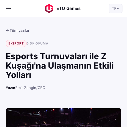
TETO Games
TR
Tüm yazılar
E-SPORT
5 DK OKUMA
Esports Turnuvaları ile Z
Kuşağı'na Ulaşmanın Etkili
Yolları
Yazar
Emir Zengin
/
CEO