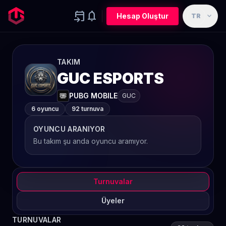
event_upcoming
notifications
expand_more
Hesap Oluştur
TR
TAKIM
GUC ESPORTS
PUBG MOBILE
GUC
6 oyuncu
92 turnuva
OYUNCU ARANIYOR
Bu takım şu anda oyuncu aramıyor.
Turnuvalar
Üyeler
TURNUVALAR