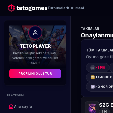
Turnuvalar
Kurumsal
TAKIMLAR
Onaylanmış
TETO PLAYER
TÜM TAKIMLA
Profilini oluştur, rekabete katıl,
Oyuna göre fil
yeteneklerini göster ve ödüller
kazan!
apps
HEPSI
PROFILINI OLUŞTUR
LEAGUE O
HONOR OF
PLATFORM
S2G E
home
Ana sayfa
S2G