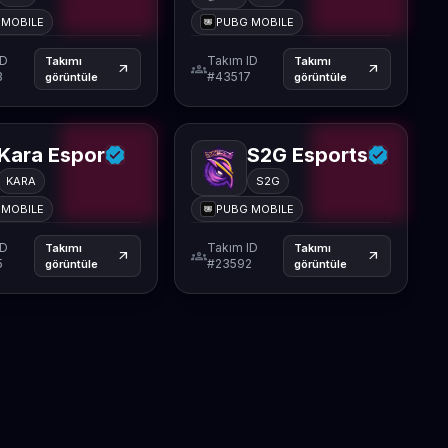
 MOBILE
PUBG MOBILE
ID
Takım ID
Takımı
Takımı
groups
arrow_outward
arrow_outward
3
#43517
görüntüle
görüntüle
Kara Espor
S2G Esports
KARA
S2G
 MOBILE
PUBG MOBILE
ID
Takım ID
Takımı
Takımı
groups
arrow_outward
arrow_outward
5
#23592
görüntüle
görüntüle