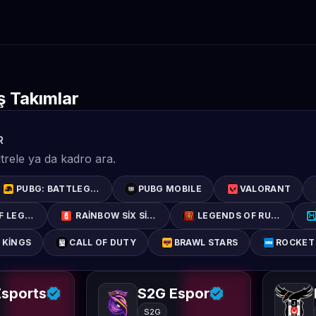
 Takımlar
R
trele ya da kadro ara.
PUBG: BATTLEGROUNDS
PUBG MOBILE
VALORANT
F LEGENDS: WILD RIFT
RAINBOW SIX SIEGE
LEGENDS OF RUNETERRA
 KINGS
CALL OF DUTY
BRAWL STARS
ROCKET
sports
S2G Espor
S2G