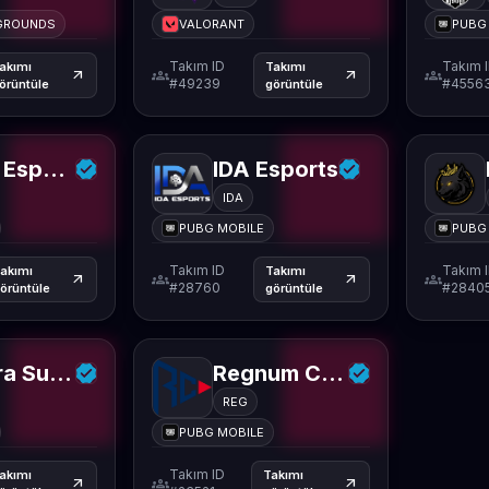
EGROUNDS
VALORANT
PUBG
Takım ID
Takım 
akımı
Takımı
groups
groups
arrow_outward
arrow_outward
#49239
#4556
örüntüle
görüntüle
Black Esports
IDA Esports
IDA
PUBG MOBILE
PUBG
Takım ID
Takım 
akımı
Takımı
groups
groups
arrow_outward
arrow_outward
#28760
#2840
örüntüle
görüntüle
Papara SuperMassive
Regnum Carya Esports
REG
PUBG MOBILE
Takım ID
akımı
Takımı
groups
arrow_outward
arrow_outward