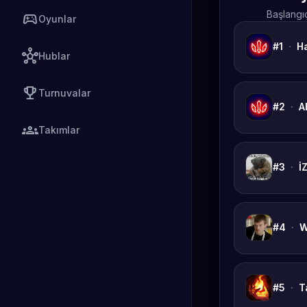
Başlangı
sports_esports
Oyunlar
#1
·
H
hub
Hublar
emoji_events
Turnuvalar
#2
·
A
groups
Takımlar
#3
·
İ
#4
·
W
#5
·
T