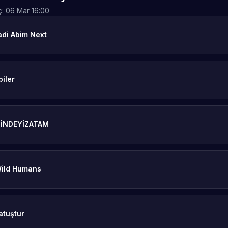
ç:
06 Mar 16:00
adi Abim Next
biler
ZİNDEYİZATAM
ild Humans
atuştur