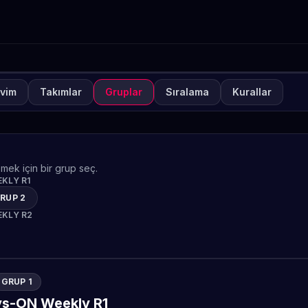
vim
Takımlar
Gruplar
Sıralama
Kurallar
VA
KAPALI
TO Games Always-ON Lea
gends Weekly 2
mek için bir grup seç.
TETO
KLY R1
RUP 2
KLY R2
GRUP 1
s-ON Weekly R1