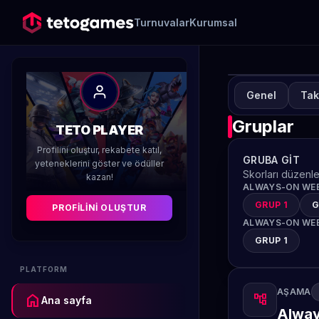
Turnuvalar
Kurumsal
Genel
Tak
TURNU
TE
Gruplar
TETO PLAYER
Le
Profilini oluştur, rekabete katıl,
GRUBA GIT
yeteneklerini göster ve ödüller
Skorları düzenle
kazan!
Düzenleyen 
ALWAYS-ON WEE
GRUP 1
G
PROFILINI OLUŞTUR
ALWAYS-ON WEE
GRUP 1
PLATFORM
AŞAMA
home
account_tree
Ana sayfa
Alway