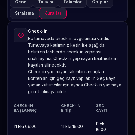
Genel
Takvim
Takımlar
Gruplar
Sıralama
Kurallar
Check-in
check_circle
Bu turnuvada check-in uygulaması vardır.
Turnuvaya katılımınız kesin ise aşağıda
belirtilen tarihlerde check-in yapmayı
unutmayınız. Check-in yapmayan katılımcıların
kayıtları silinecektir.
Check-in yapmayan takımlardan açılan
kontenjan için geç kayıt yapılabilir. Geç kayıt
yapan katılımcılar için ayrıca Check-in yapmaya
gerek olmayacaktır.
CHECK-IN
CHECK-IN
GEÇ
BAŞLANGIÇ
BITIŞ
KAYIT
11 Eki
11 Eki 09:00
11 Eki 16:00
16:00