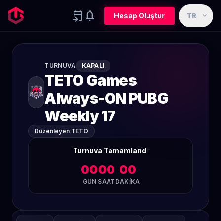
event_upcoming
notifications
expand_more
Hesap Oluştur
TR
TURNUVA
KAPALI
TETO Games
Always-ON PUBG
Weekly 17
Düzenleyen TETO
Turnuva Tamamlandı
00
00
00
GÜN
SAAT
DAKIKA