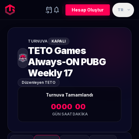
event_upcoming
notifications
expand_more
Hesap Oluştur
TR
TURNUVA
KAPALI
TETO Games
Always-ON PUBG
Weekly 17
Düzenleyen TETO
Turnuva Tamamlandı
00
00
00
GÜN
SAAT
DAKIKA