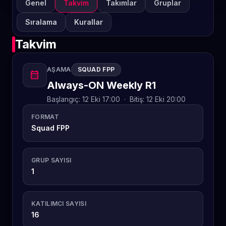
Genel
Takvim
Takımlar
Gruplar
Sıralama
Kurallar
Takvim
AŞAMA
SQUAD FPP
calendar_month
Always-ON Weekly R1
Başlangıç:
12 Eki 17:00
·
Bitiş:
12 Eki 20:00
FORMAT
Squad FPP
GRUP SAYISI
1
KATILIMCI SAYISI
16