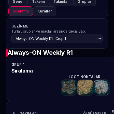
Genel
Takvim
Takımlar
Gruplar
Sıralama
Kurallar
GEZINME
Turlar, gruplar ve maçlar arasında geçiş yap.
Always-ON Weekly R1
GRUP 1
Sıralama
LOOT NOKTALARI
K
#
TAKIM ADI
ÖLDÜRMELER