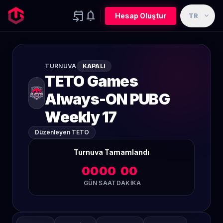
event_upcoming
notifications
expand_more
Hesap Oluştur
TR
TURNUVA
KAPALI
TETO Games
Always-ON PUBG
Weekly 17
Düzenleyen TETO
Turnuva Tamamlandı
00
00
00
GÜN
SAAT
DAKIKA