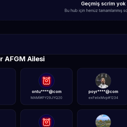
Geçmiş scrim yok
Bu hub için henüz tamamlanmış sc
r AFGM Ailesi
ontu****@com
poyr****@com
MAMİ#PY29JYQ20
exFelixMvp#1234