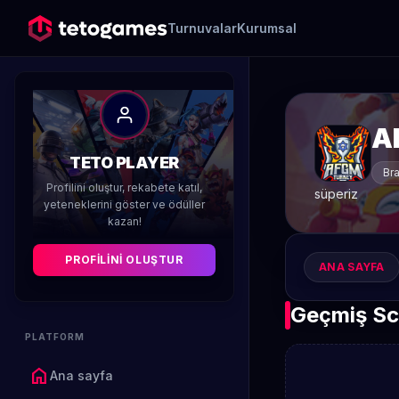
Turnuvalar
Kurumsal
A
TETO PLAYER
Bra
Profilini oluştur, rekabete katıl,
süperiz
yeteneklerini göster ve ödüller
kazan!
PROFILINI OLUŞTUR
ANA SAYFA
Geçmiş Sc
PLATFORM
home
Ana sayfa