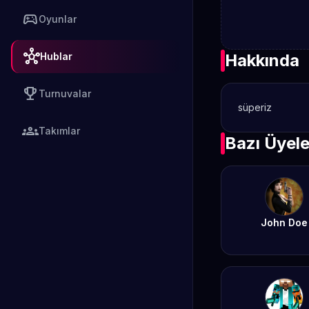
sports_esports
Oyunlar
hub
Hublar
Hakkında
emoji_events
Turnuvalar
süperiz
groups
Takımlar
Bazı Üyele
John Doe