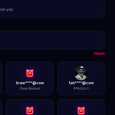
rim yok.
Hepsi
braw****@com
fati****@com
Ömer Bozkurt
PP8J2JLY