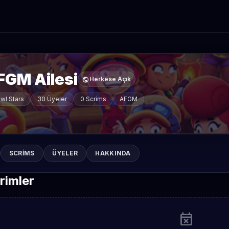
FGM Ailesi
public
Herkese Açık
wl Stars
30 Üyeler
0 Scrims
AFGM
SCRIMS
ÜYELER
HAKKINDA
rimler
event_busy