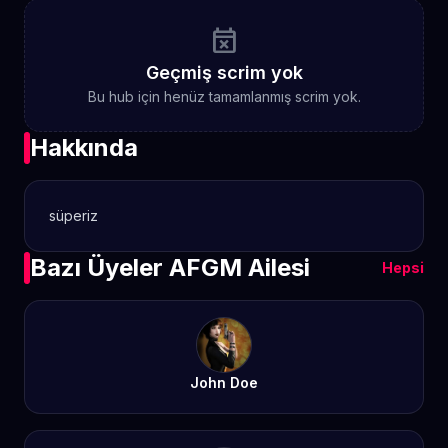
event_busy
Geçmiş scrim yok
Bu hub için henüz tamamlanmış scrim yok.
Hakkında
süperiz
Bazı Üyeler AFGM Ailesi
Hepsi
John Doe