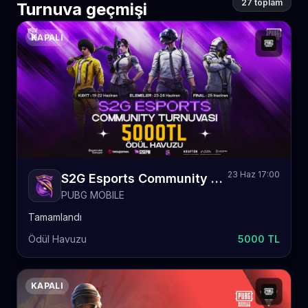
27 toplam
Turnuva geçmişi
KAPALI
23 Haz 17:00
S2G Esports Community Turnuvası 1
PUBG MOBILE
Tamamlandı
Ödül Havuzu
5000 TL
KAPALI