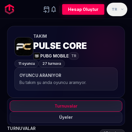
event_upcoming
notifications
expand_more
Hesap Oluştur
TR
TAKIM
PULSE CORE
PUBG MOBILE
TR
11 oyuncu
27 turnuva
OYUNCU ARANIYOR
Bu takım şu anda oyuncu aramıyor.
Turnuvalar
Üyeler
TURNUVALAR