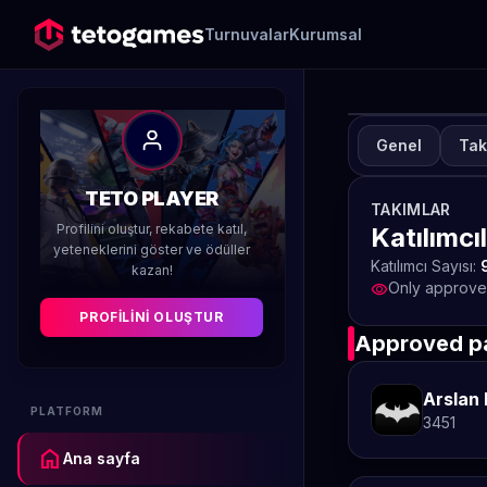
Turnuvalar
Kurumsal
Genel
Tak
TUR
S
TETO PLAYER
TAKIMLAR
Profilini oluştur, rekabete katıl,
Katılımcı
Düzenleyen 
yeteneklerini göster ve ödüller
Katılımcı Sayısı:
kazan!
Only approved
visibility
PROFILINI OLUŞTUR
Approved pa
Arslan 
PLATFORM
3451
home
Ana sayfa