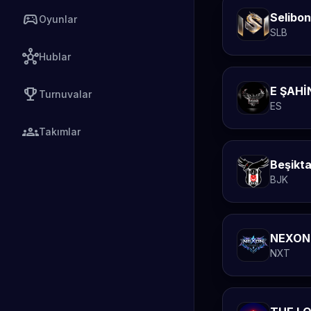
sports_esports
Selibon
Oyunlar
SLB
hub
Hublar
E ŞAHİ
emoji_events
Turnuvalar
ES
groups
Takımlar
Beşikt
BJK
NEXON
NXT