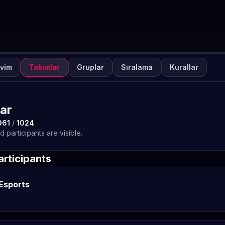
vim
Takımlar
Gruplar
Sıralama
Kurallar
NUVA
KAPALI
2G Esports Community Tu
lar
TETO
961
/
1024
 participants are visible.
rticipants
Esports