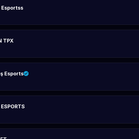
 Esportss
N TPX
aş Esports
 ESPORTS