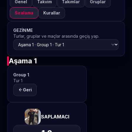
Genel
Takvim
Takımlar
Gruplar
Sıralama
Kurallar
GEZINME
Turlar, gruplar ve maçlar arasında geçiş yap.
Aşama 1
Group 1
Tur 1
arrow_back
Geri
SAPLAMACI