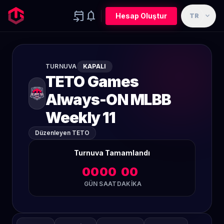
event_upcoming
notifications
expand_more
Hesap Oluştur
TR
TURNUVA
KAPALI
TETO Games
Always-ON MLBB
Weekly 11
Düzenleyen TETO
Turnuva Tamamlandı
00
00
00
GÜN
SAAT
DAKIKA