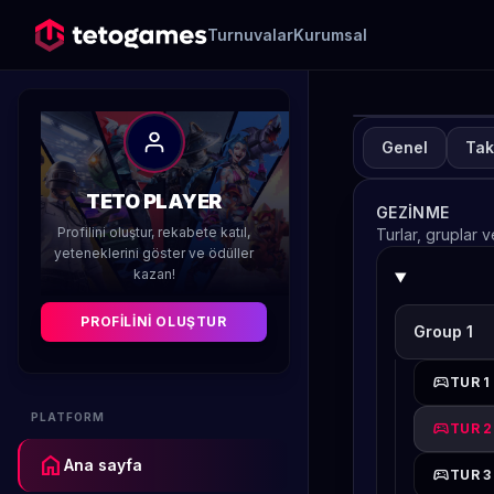
Turnuvalar
Kurumsal
Genel
Tak
TUR
T
TETO PLAYER
GEZINME
11
Profilini oluştur, rekabete katıl,
Turlar, gruplar 
yeteneklerini göster ve ödüller
kazan!
Düzenleyen 
PROFILINI OLUŞTUR
Group 1
sports_esports
TUR 1
PLATFORM
sports_esports
TUR 2
home
Ana sayfa
sports_esports
TUR 3