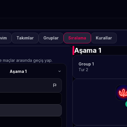
vim
Takımlar
Gruplar
Sıralama
Kurallar
NUVA
KAPALI
ETO Games Always-ON M
Aşama 1
ve maçlar arasında geçiş yap.
Group 1
Tur 2
expand_more
Aşama 1
TETO
flag