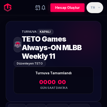
event_upcoming
notifications
expand_more
Hesap Oluştur
TR
TURNUVA
KAPALI
TETO Games
Always-ON MLBB
Weekly 11
Düzenleyen TETO
Turnuva Tamamlandı
00
00
00
GÜN
SAAT
DAKIKA