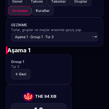
Genel
Takvim
Takımlar
Gruplar
Sıralama
Kurallar
GEZINME
Turlar, gruplar ve maçlar arasında geçiş yap.
Aşama 1
Group 1
Tur 3
arrow_back
Geri
THE 94 XIII