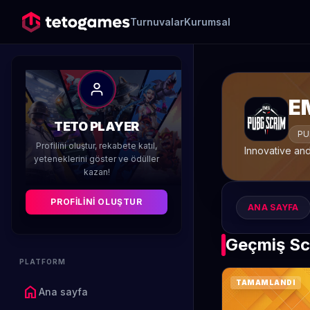
Turnuvalar
Kurumsal
E
TETO PLAYER
PU
Profilini oluştur, rekabete katıl,
Innovative an
yeteneklerini göster ve ödüller
kazan!
PROFILINI OLUŞTUR
ANA SAYFA
Geçmiş Sc
PLATFORM
TAMAMLANDI
home
Ana sayfa