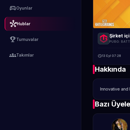
sports_esports
Oyunlar
hub
Hublar
Şirket içi
emoji_events
Turnuvalar
PUBG: BAT
groups
Takımlar
schedule
13 Eyl 07:28
Hakkında
Innovative and
Bazı Üyel