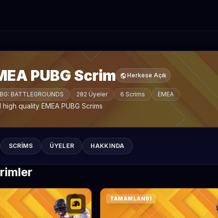
MEA PUBG Scrim
public
Herkese Açık
BG: BATTLEGROUNDS
282 Üyeler
6 Scrims
EMEA
d high quality EMEA PUBG Scrims
SCRIMS
ÜYELER
HAKKINDA
rimler
TAMAMLANDI