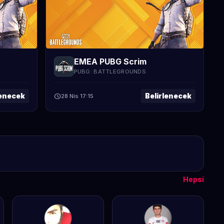
EMEA PUBG Scrim
PUBG: BATTLEGROUNDS
lenecek
Belirlenecek
schedule
28 Nis 17:15
Hepsi