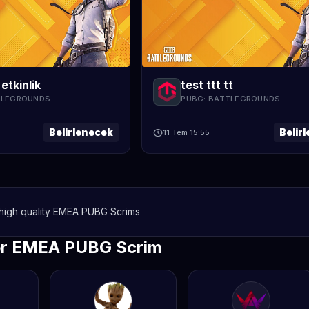
 etkinlik
test ttt tt
TLEGROUNDS
PUBG: BATTLEGROUNDS
Belirlenecek
Belir
schedule
11 Tem 15:55
 high quality EMEA PUBG Scrims
er EMEA PUBG Scrim