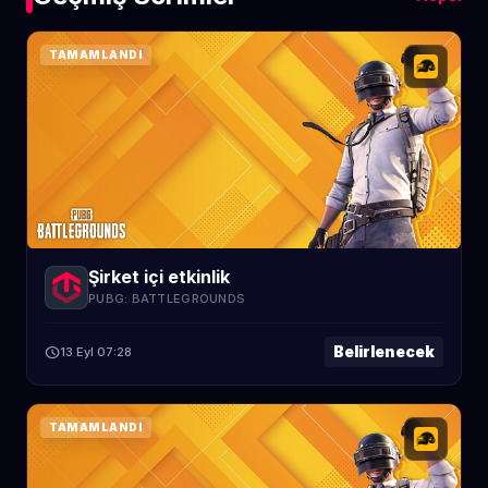
TAMAMLANDI
Şirket içi etkinlik
PUBG: BATTLEGROUNDS
Belirlenecek
schedule
13 Eyl 07:28
TAMAMLANDI