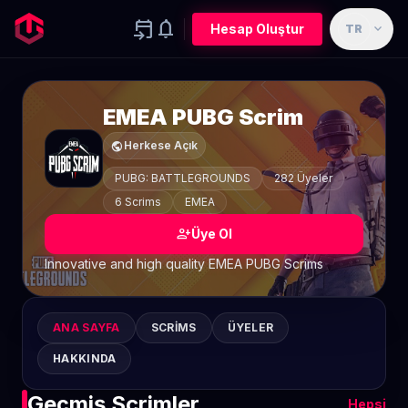
event_upcoming
notifications
expand_more
Hesap Oluştur
TR
EMEA PUBG Scrim
public
Herkese Açık
PUBG: BATTLEGROUNDS
282 Üyeler
6 Scrims
EMEA
person_add
Üye Ol
Innovative and high quality EMEA PUBG Scrims
ANA SAYFA
SCRIMS
ÜYELER
HAKKINDA
Geçmiş Scrimler
Hepsi