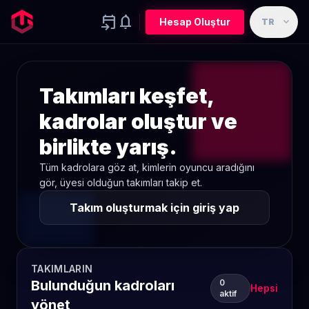
event_upcoming
notifications
expand_more
Hesap Oluştur
TR
Takımları keşfet,
kadrolar oluştur ve
birlikte yarış.
Tüm kadrolara göz at, kimlerin oyuncu aradığını
gör, üyesi olduğun takımları takip et.
Takım oluşturmak için giriş yap
TAKIMLARIN
Bulunduğun kadroları
0
Hepsi
aktif
yönet