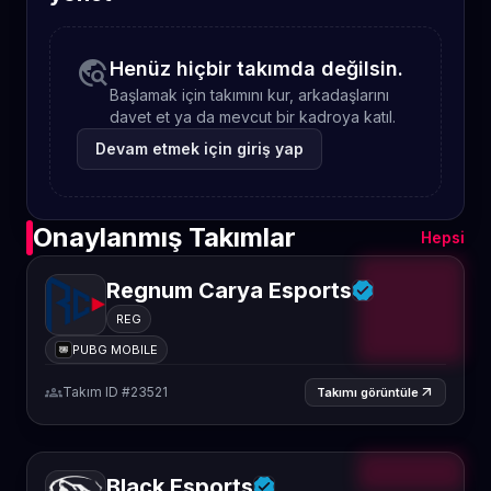
travel_explore
Henüz hiçbir takımda değilsin.
Başlamak için takımını kur, arkadaşlarını
davet et ya da mevcut bir kadroya katıl.
Devam etmek için giriş yap
Onaylanmış Takımlar
Hepsi
Regnum Carya Esports
REG
PUBG MOBILE
groups
Takım ID #23521
arrow_outward
Takımı görüntüle
Black Esports