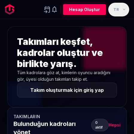
event_upcoming
notifications
expand_more
Hesap Oluştur
TR
Takımları keşfet,
kadrolar oluştur ve
birlikte yarış.
Tüm kadrolara göz at, kimlerin oyuncu aradığını
gör, üyesi olduğun takımları takip et.
Takım oluşturmak için giriş yap
TAKIMLARIN
Bulunduğun kadroları
0
Hepsi
aktif
yönet