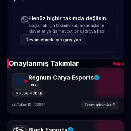
travel_explore
Henüz hiçbir takımda değilsin.
Başlamak için takımını kur, arkadaşlarını
davet et ya da mevcut bir kadroya katıl.
Devam etmek için giriş yap
Onaylanmış Takımlar
Hepsi
Regnum Carya Esports
REG
PUBG MOBILE
groups
Takım ID #23521
arrow_outward
Takımı görüntüle
Black Esports