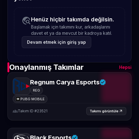
travel_explore
Henüz hiçbir takımda değilsin.
Başlamak için takımını kur, arkadaşlarını
davet et ya da mevcut bir kadroya katıl.
Devam etmek için giriş yap
Onaylanmış Takımlar
Hepsi
Regnum Carya Esports
REG
PUBG MOBILE
groups
Takım ID #23521
arrow_outward
Takımı görüntüle
Black Esports