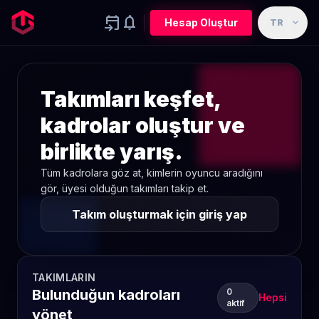
event_upcoming
notifications
expand_more
Hesap Oluştur
TR
Takımları keşfet,
kadrolar oluştur ve
birlikte yarış.
Tüm kadrolara göz at, kimlerin oyuncu aradığını
gör, üyesi olduğun takımları takip et.
Takım oluşturmak için giriş yap
TAKIMLARIN
Bulunduğun kadroları
0
Hepsi
aktif
yönet