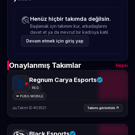
travel_explore
Henüz hiçbir takımda değilsin.
Başlamak için takımını kur, arkadaşlarını
davet et ya da mevcut bir kadroya katıl.
Devam etmek için giriş yap
Onaylanmış Takımlar
Hepsi
Regnum Carya Esports
REG
PUBG MOBILE
groups
Takım ID #23521
arrow_outward
Takımı görüntüle
Black Esports