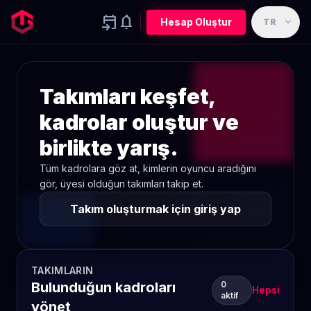
event_upcoming
notifications
expand_more
Hesap Oluştur
TR
Takımları keşfet,
kadrolar oluştur ve
birlikte yarış.
Tüm kadrolara göz at, kimlerin oyuncu aradığını
gör, üyesi olduğun takımları takip et.
Takım oluşturmak için giriş yap
TAKIMLARIN
Bulunduğun kadroları
0
Hepsi
aktif
yönet