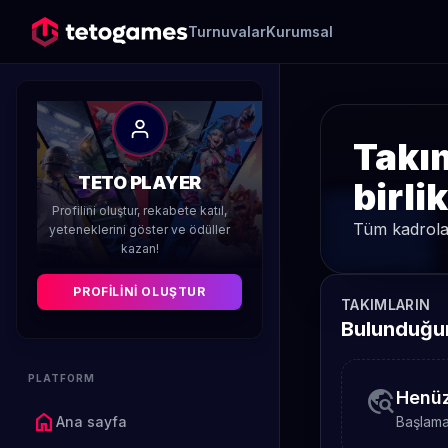
Turnuvalar
Kurumsal
Takım
TETO PLAYER
birli
Profilini oluştur, rekabete katıl,
Tüm kadrolar
yeteneklerini göster ve ödüller
kazan!
PROFILINI OLUŞTUR
TAKIMLARIN
Bulunduğun
PLATFORM
travel_explore
Henüz
home
Ana sayfa
Başlamak