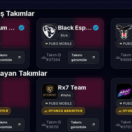
ş Takımlar
Regnum Carya Esports
Black Esports
Blck
PUBG MOBILE
PUBG
Takım ID
Takım 
akımı
Takımı
groups
groups
arrow_outward
arrow_outward
#37294
#4556
rüntüle
görüntüle
ayan Takımlar
Rx7 Team
#Haha
PUBG MOBILE
PUBG
campaign
campaign
IYOR
OYUNCU ARANIYOR
OYUN
Takım ID
Takım 
akımı
Takımı
groups
groups
arrow_outward
arrow_outward
#36110
#3701
rüntüle
görüntüle