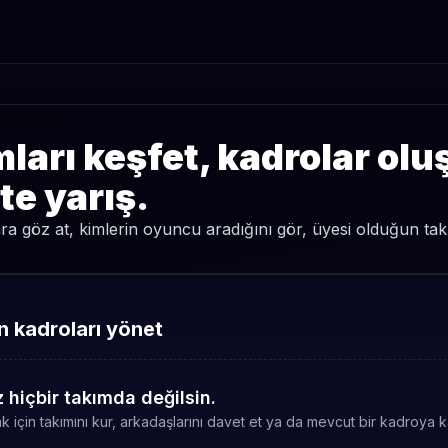
ları keşfet, kadrolar olu
kte yarış.
a göz at, kimlerin oyuncu aradığını gör, üyesi olduğun takım
 kadroları yönet
 hiçbir takımda değilsin.
 için takımını kur, arkadaşlarını davet et ya da mevcut bir kadroya ka