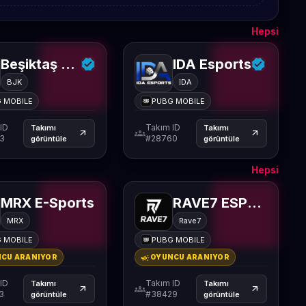
Hepsi
Beşiktaş Esports
IDA Esports
BJK
IDA
 MOBILE
PUBG MOBILE
ID
Takım ID
Takımı
Takımı
groups
arrow_outward
arrow_outward
3
#28760
görüntüle
görüntüle
Hepsi
MRX E-Sports
RAVE7 ESPORTS
MRX
Rave7
 MOBILE
PUBG MOBILE
campaign
CU ARANIYOR
OYUNCU ARANIYOR
ID
Takım ID
Takımı
Takımı
groups
arrow_outward
arrow_outward
3
#38429
görüntüle
görüntüle