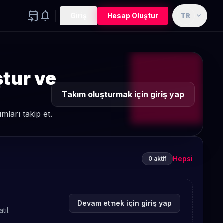
event_upcoming
notifications
expand_more
Giriş
Hesap Oluştur
TR
ştur ve
Takım oluşturmak için giriş yap
ları takip et.
Hepsi
0 aktif
Devam etmek için giriş yap
tıl.