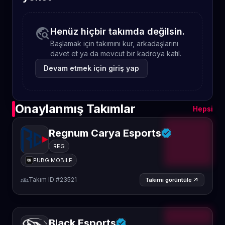
travel_explore
Henüz hiçbir takımda değilsin.
Başlamak için takımını kur, arkadaşlarını
davet et ya da mevcut bir kadroya katıl.
Devam etmek için giriş yap
Onaylanmış Takımlar
Hepsi
Regnum Carya Esports
REG
PUBG MOBILE
groups
Takım ID #23521
arrow_outward
Takımı görüntüle
Black Esports