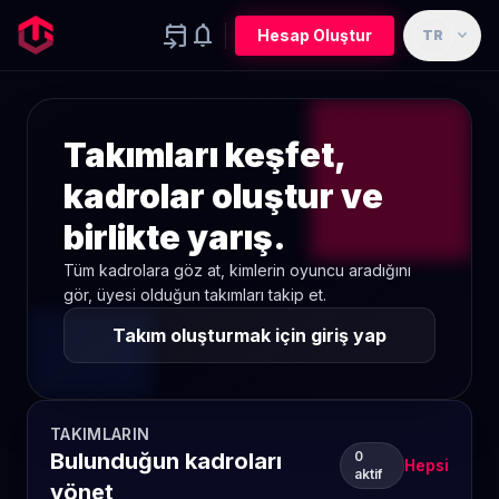
event_upcoming
notifications
expand_more
Hesap Oluştur
TR
Takımları keşfet,
kadrolar oluştur ve
birlikte yarış.
Tüm kadrolara göz at, kimlerin oyuncu aradığını
gör, üyesi olduğun takımları takip et.
Takım oluşturmak için giriş yap
TAKIMLARIN
Bulunduğun kadroları
0
Hepsi
aktif
yönet