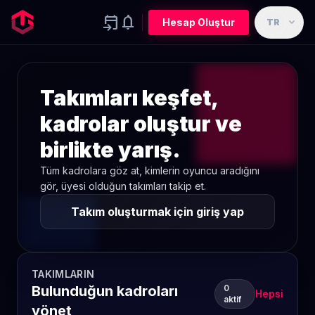
event_upcoming
notifications
expand_more
Hesap Oluştur
TR
Takımları keşfet,
kadrolar oluştur ve
birlikte yarış.
Tüm kadrolara göz at, kimlerin oyuncu aradığını
gör, üyesi olduğun takımları takip et.
Takım oluşturmak için giriş yap
TAKIMLARIN
Bulunduğun kadroları
0
Hepsi
aktif
yönet