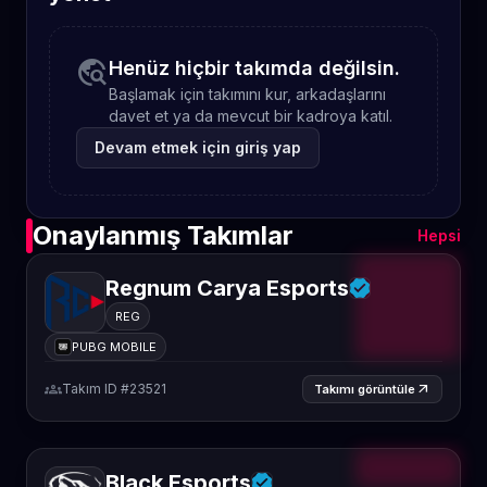
travel_explore
Henüz hiçbir takımda değilsin.
Başlamak için takımını kur, arkadaşlarını
davet et ya da mevcut bir kadroya katıl.
Devam etmek için giriş yap
Onaylanmış Takımlar
Hepsi
Regnum Carya Esports
REG
PUBG MOBILE
groups
Takım ID #23521
arrow_outward
Takımı görüntüle
Black Esports