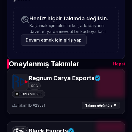
travel_explore
Henüz hiçbir takımda değilsin.
Başlamak için takımını kur, arkadaşlarını
davet et ya da mevcut bir kadroya katıl.
Devam etmek için giriş yap
Onaylanmış Takımlar
Hepsi
Regnum Carya Esports
REG
PUBG MOBILE
groups
Takım ID #23521
arrow_outward
Takımı görüntüle
Black Esports