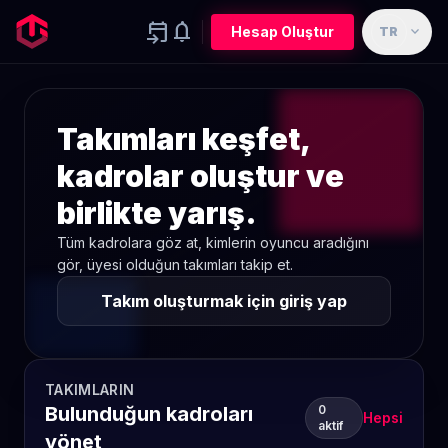
event_upcoming
notifications
expand_more
Hesap Oluştur
TR
Takımları keşfet,
kadrolar oluştur ve
birlikte yarış.
Tüm kadrolara göz at, kimlerin oyuncu aradığını
gör, üyesi olduğun takımları takip et.
Takım oluşturmak için giriş yap
TAKIMLARIN
Bulunduğun kadroları
0
Hepsi
aktif
yönet