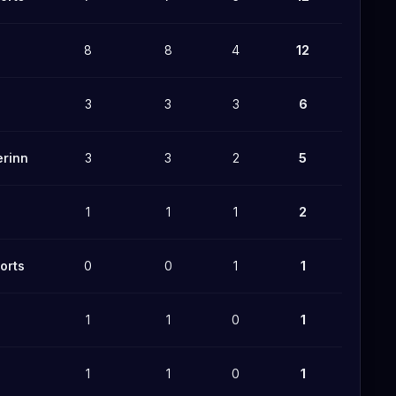
8
8
4
12
3
3
3
6
erinn
3
3
2
5
1
1
1
2
orts
0
0
1
1
1
1
0
1
1
1
0
1