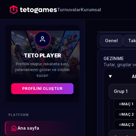
Turnuvalar
Kurumsal
Genel
Tak
TURN
TE
TETO PLAYER
GEZINME
We
Profilini oluştur, rekabete katıl,
Turlar, gruplar 
yeteneklerini göster ve ödüller
kazan!
A
Düzenleyen 
PROFILINI OLUŞTUR
Grup 1
MAÇ 1
MAÇ 2
PLATFORM
MAÇ 3
home
Ana sayfa