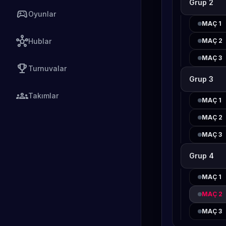
Grup 2
sports_esports
Oyunlar
MAÇ 1
hub
Hublar
MAÇ 2
MAÇ 3
emoji_events
Turnuvalar
Grup 3
groups
Takımlar
MAÇ 1
MAÇ 2
MAÇ 3
Grup 4
MAÇ 1
MAÇ 2
MAÇ 3