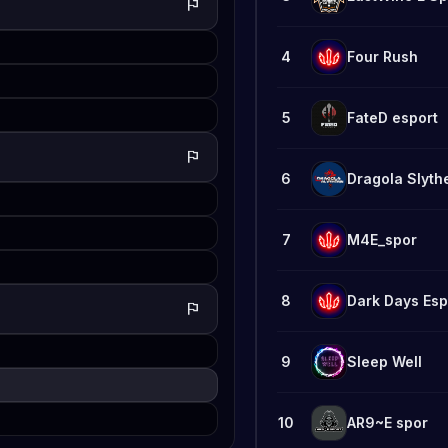
flag
4
Four Rush
5
FateD esport
flag
6
Dragola Slyth
7
M4E_spor
8
Dark Days Esp
flag
9
Sleep Well
10
AR9~E spor