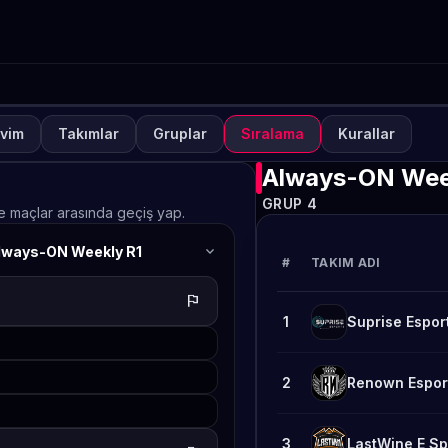
vim
Takımlar
Gruplar
Sıralama
Kurallar
UVA
KAPALI
TO Games Always-ON PU
Always-ON Wee
GRUP 4
ekly 53
ve maçlar arasında geçiş yap.
expand_more
lways-ON Weekly R1
TETO
#
TAKIM ADI
flag
1
Suprise Espor
2
Renown Espor
3
LastWine E Sp