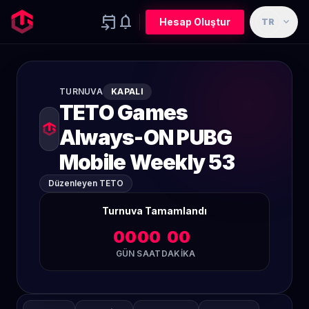
event_upcoming
notifications
expand_more
Hesap Oluştur
TR
TURNUVA
KAPALI
TETO Games
Always-ON PUBG
Mobile Weekly 53
Düzenleyen TETO
Turnuva Tamamlandı
00
00
00
GÜN
SAAT
DAKIKA