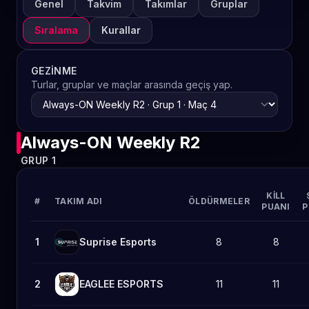
Genel
Takvim
Takımlar
Gruplar
Sıralama
Kurallar
GEZINME
Turlar, gruplar ve maçlar arasında geçiş yap.
Always-ON Weekly R2
GRUP 1
KILL
#
TAKIM ADI
ÖLDÜRMELER
PUANI
P
1
Suprise Esports
8
8
2
EAGLEE ESPORTS
11
11