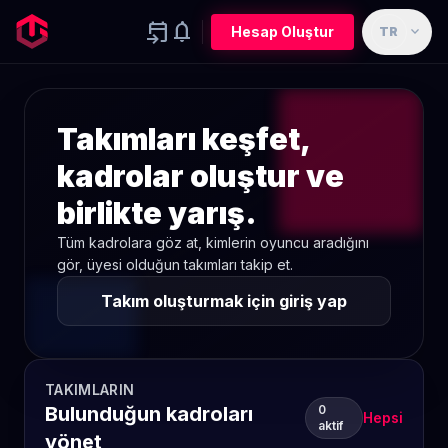
event_upcoming
notifications
expand_more
Hesap Oluştur
TR
Takımları keşfet,
kadrolar oluştur ve
birlikte yarış.
Tüm kadrolara göz at, kimlerin oyuncu aradığını
gör, üyesi olduğun takımları takip et.
Takım oluşturmak için giriş yap
TAKIMLARIN
Bulunduğun kadroları
0
Hepsi
aktif
yönet