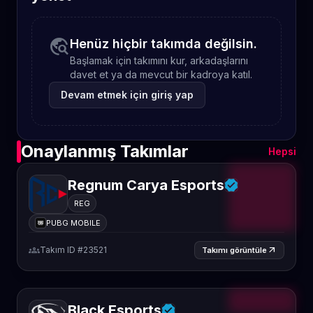
travel_explore
Henüz hiçbir takımda değilsin.
Başlamak için takımını kur, arkadaşlarını
davet et ya da mevcut bir kadroya katıl.
Devam etmek için giriş yap
Onaylanmış Takımlar
Hepsi
Regnum Carya Esports
REG
PUBG MOBILE
groups
Takım ID #23521
arrow_outward
Takımı görüntüle
Black Esports