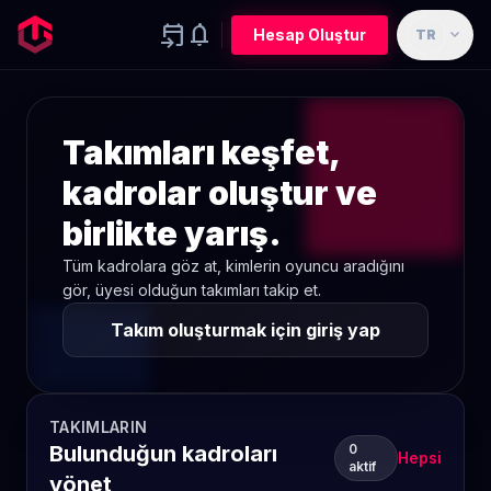
event_upcoming
notifications
expand_more
Hesap Oluştur
TR
Takımları keşfet,
kadrolar oluştur ve
birlikte yarış.
Tüm kadrolara göz at, kimlerin oyuncu aradığını
gör, üyesi olduğun takımları takip et.
Takım oluşturmak için giriş yap
TAKIMLARIN
Bulunduğun kadroları
0
Hepsi
aktif
yönet