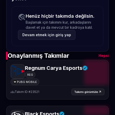
travel_explore
Henüz hiçbir takımda değilsin.
Başlamak için takımını kur, arkadaşlarını
davet et ya da mevcut bir kadroya katıl.
Devam etmek için giriş yap
Onaylanmış Takımlar
Hepsi
Regnum Carya Esports
REG
PUBG MOBILE
groups
Takım ID #23521
arrow_outward
Takımı görüntüle
Black Esports