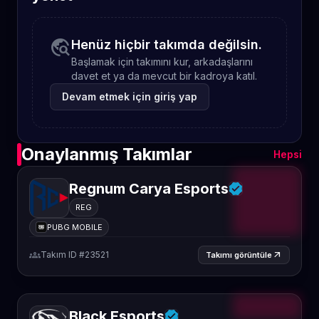
travel_explore
Henüz hiçbir takımda değilsin.
Başlamak için takımını kur, arkadaşlarını
davet et ya da mevcut bir kadroya katıl.
Devam etmek için giriş yap
Onaylanmış Takımlar
Hepsi
Regnum Carya Esports
REG
PUBG MOBILE
groups
Takım ID #23521
arrow_outward
Takımı görüntüle
Black Esports