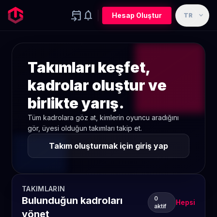
event_upcoming
notifications
expand_more
Hesap Oluştur
TR
Takımları keşfet,
kadrolar oluştur ve
birlikte yarış.
Tüm kadrolara göz at, kimlerin oyuncu aradığını
gör, üyesi olduğun takımları takip et.
Takım oluşturmak için giriş yap
TAKIMLARIN
Bulunduğun kadroları
0
Hepsi
aktif
yönet