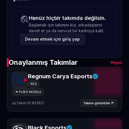
travel_explore
Henüz hiçbir takımda değilsin.
Başlamak için takımını kur, arkadaşlarını
davet et ya da mevcut bir kadroya katıl.
Devam etmek için giriş yap
Onaylanmış Takımlar
Hepsi
Regnum Carya Esports
REG
PUBG MOBILE
groups
Takım ID #23521
arrow_outward
Takımı görüntüle
Black Esports