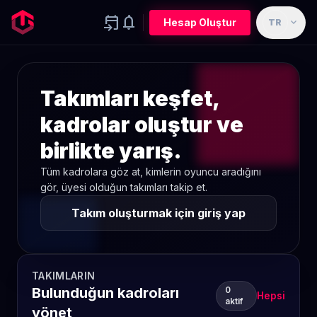
event_upcoming
notifications
expand_more
Hesap Oluştur
TR
Takımları keşfet,
kadrolar oluştur ve
birlikte yarış.
Tüm kadrolara göz at, kimlerin oyuncu aradığını
gör, üyesi olduğun takımları takip et.
Takım oluşturmak için giriş yap
TAKIMLARIN
Bulunduğun kadroları
0
Hepsi
aktif
yönet