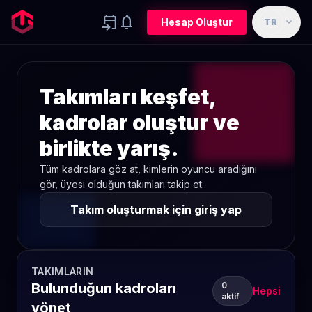
event_upcoming
notifications
expand_more
Hesap Oluştur
TR
Takımları keşfet,
kadrolar oluştur ve
birlikte yarış.
Tüm kadrolara göz at, kimlerin oyuncu aradığını
gör, üyesi olduğun takımları takip et.
Takım oluşturmak için giriş yap
TAKIMLARIN
Bulunduğun kadroları
0
Hepsi
aktif
yönet