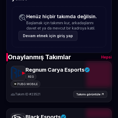
travel_explore
Henüz hiçbir takımda değilsin.
Başlamak için takımını kur, arkadaşlarını
davet et ya da mevcut bir kadroya katıl.
Devam etmek için giriş yap
Onaylanmış Takımlar
Hepsi
Regnum Carya Esports
REG
PUBG MOBILE
groups
Takım ID #23521
arrow_outward
Takımı görüntüle
Black Esports