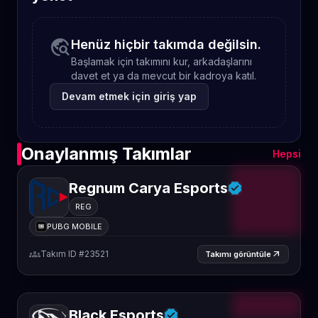
travel_explore
Henüz hiçbir takımda değilsin.
Başlamak için takımını kur, arkadaşlarını
davet et ya da mevcut bir kadroya katıl.
Devam etmek için giriş yap
Onaylanmış Takımlar
Hepsi
Regnum Carya Esports
REG
PUBG MOBILE
groups
Takım ID #23521
arrow_outward
Takımı görüntüle
Black Esports