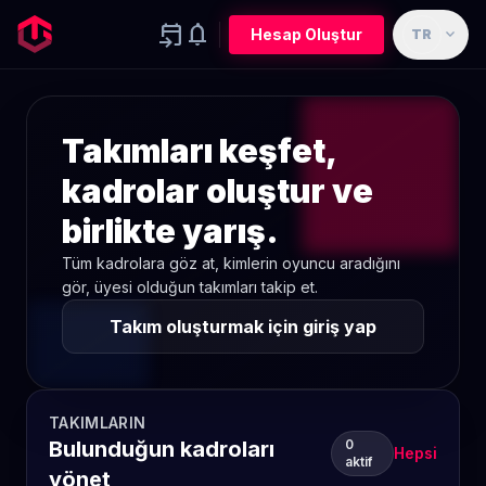
event_upcoming
notifications
expand_more
Hesap Oluştur
TR
Takımları keşfet,
kadrolar oluştur ve
birlikte yarış.
Tüm kadrolara göz at, kimlerin oyuncu aradığını
gör, üyesi olduğun takımları takip et.
Takım oluşturmak için giriş yap
TAKIMLARIN
Bulunduğun kadroları
0
Hepsi
aktif
yönet