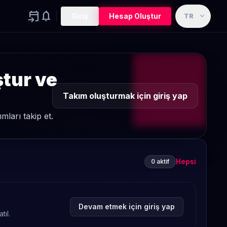
event_upcoming
notifications
expand_more
Giriş
Hesap Oluştur
TR
ştur ve
Takım oluşturmak için giriş yap
ları takip et.
Hepsi
0 aktif
Devam etmek için giriş yap
tıl.