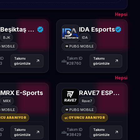
Hepsi
Beşiktaş Esports
IDA Esports
BJK
IDA
 MOBILE
PUBG MOBILE
ID
Takım ID
Takımı
Takımı
groups
arrow_outward
arrow_outward
3
#28760
görüntüle
görüntüle
Hepsi
MRX E-Sports
RAVE7 ESPORTS
MRX
Rave7
 MOBILE
PUBG MOBILE
campaign
CU ARANIYOR
OYUNCU ARANIYOR
ID
Takım ID
Takımı
Takımı
groups
arrow_outward
arrow_outward
3
#38429
görüntüle
görüntüle