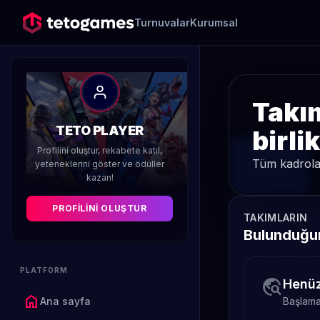
Turnuvalar
Kurumsal
Takım
TETO PLAYER
birli
Profilini oluştur, rekabete katıl,
Tüm kadrolar
yeteneklerini göster ve ödüller
kazan!
PROFILINI OLUŞTUR
TAKIMLARIN
Bulunduğun
PLATFORM
travel_explore
Henüz
home
Ana sayfa
Başlamak