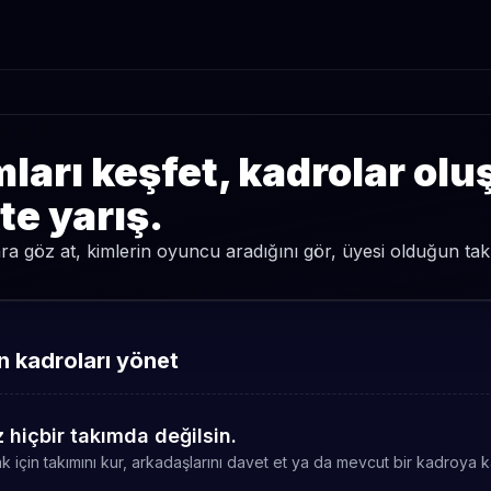
ları keşfet, kadrolar olu
kte yarış.
a göz at, kimlerin oyuncu aradığını gör, üyesi olduğun takım
 kadroları yönet
 hiçbir takımda değilsin.
 için takımını kur, arkadaşlarını davet et ya da mevcut bir kadroya ka