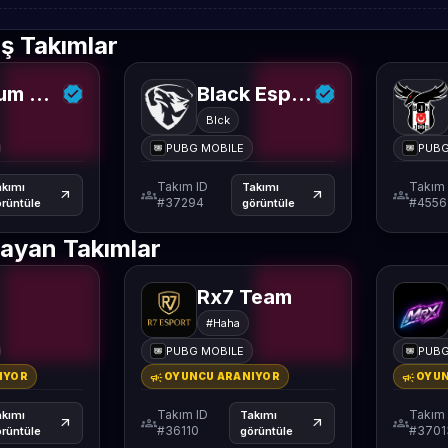
ş Takımlar
Regnum Carya Esports
Black Esports
Blck
PUBG MOBILE
PUBG
Takım ID
Takım 
akımı
Takımı
groups
groups
arrow_outward
arrow_outward
#37294
#4556
rüntüle
görüntüle
ayan Takımlar
Rx7 Team
#Haha
PUBG MOBILE
PUBG
campaign
campaign
IYOR
OYUNCU ARANIYOR
OYUN
Takım ID
Takım 
akımı
Takımı
groups
groups
arrow_outward
arrow_outward
#36110
#3701
rüntüle
görüntüle