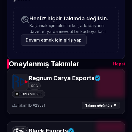
travel_explore
Henüz hiçbir takımda değilsin.
Başlamak için takımını kur, arkadaşlarını
davet et ya da mevcut bir kadroya katıl.
Devam etmek için giriş yap
Onaylanmış Takımlar
Hepsi
Regnum Carya Esports
REG
PUBG MOBILE
groups
Takım ID #23521
arrow_outward
Takımı görüntüle
Black Esports