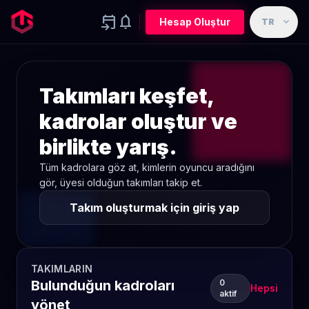
event_upcoming
notifications
expand_more
Hesap Oluştur
TR
Takımları keşfet,
kadrolar oluştur ve
birlikte yarış.
Tüm kadrolara göz at, kimlerin oyuncu aradığını
gör, üyesi olduğun takımları takip et.
Takım oluşturmak için giriş yap
TAKIMLARIN
Bulunduğun kadroları
0
Hepsi
aktif
yönet